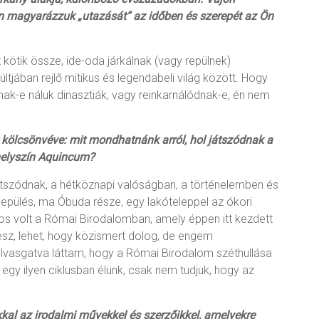
n magyarázzuk „utazását” az időben és szerepét az Ön
t kötik össze, ide-oda járkálnak (vagy repülnek)
ltjában rejlő mitikus és legendabeli világ között. Hogy
ak-e náluk dinasztiák, vagy reinkarnálódnak-e, én nem
 kölcsönvéve: mit mondhatnánk arról, hol játszódnak a
 helyszín Aquincum?
tszódnak, a hétköznapi valóságban, a történelemben és
epülés, ma Óbuda része, egy lakóteleppel az ókori
 volt a Római Birodalomban, amely éppen itt kezdett
sz, lehet, hogy közismert dolog, de engem
lvasgatva láttam, hogy a Római Birodalom széthullása
 egy ilyen ciklusban élünk, csak nem tudjuk, hogy az
kkal az irodalmi művekkel és szerzőikkel, amelyekre