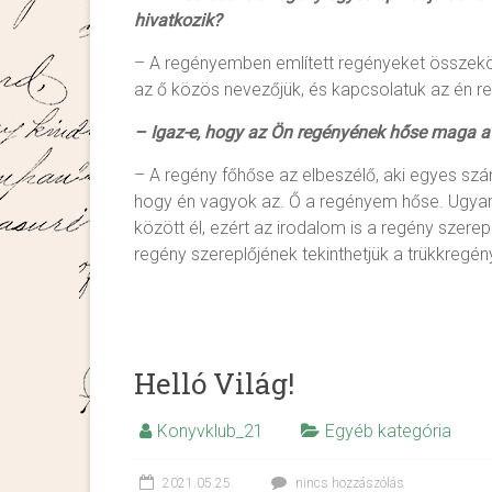
hivatkozik?
– A regényemben említett regényeket összeköt
az ő közös nevezőjük, és kapcsolatuk az én 
– Igaz-e, hogy az Ön regényének hőse maga a 
– A regény főhőse az elbeszélő, aki egyes szá
hogy én vagyok az. Ő a regényem hőse. Ugyanúg
között él, ezért az irodalom is a regény szerep
regény szereplőjének tekinthetjük a trükkregén
Helló Világ!
Konyvklub_21
Egyéb kategória
2021.05.25.
nincs hozzászólás