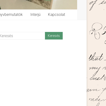
nyvbemutatók
Interjú
Kapcsolat