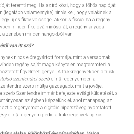
óját teremti meg. Ha az író közli, hogy a főhős naplóját
(legalább valamennyire) hinnie kell, hogy valakinek a
 egy új és fiktív valóságé. Akkor is fikció, ha a regény
ényben minden fikcióvá minősül át, a regény anyaga
 a zenében minden hangokból van.
éről van itt szó?
nynek nincs előregyártott formája, mint a verssornak
Minden regény saját maga kénytelen megteremteni a
öztetett figyelmet igényel. A trükkregényekben a trükk
utolsó szentendrei szerb
című regényemben a
zentendre szerb múltja gazdagabb, mint a jövője.
 szerb Szentendre immár befejezte evilági küldetését, s
yományosan az égben képzelünk el, ahol manapság az
zért ezt a regényemet a digitális hiperszöveg nyomtatott
ény
című regényem pedig a trükkregények tipikus
orkány alakja, különböző évszázadokban. Vajon