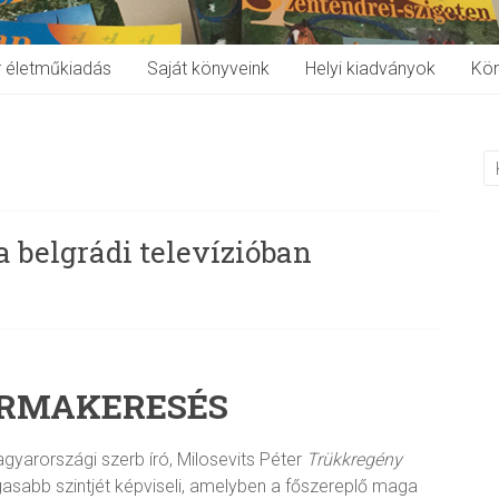
r életműkiadás
Saját könyveink
Helyi kiadványok
Kö
 a belgrádi televízióban
ORMAKERESÉS
yarországi szerb író, Milosevits Péter
Trükkregény
sabb szintjét képviseli, amelyben a főszereplő maga