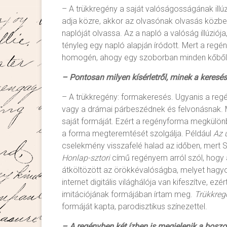
– A trükkregény a saját valóságosságának illúzi
adja közre, akkor az olvasónak olvasás közben 
naplóját olvassa. Az a napló a valóság illúziója,
tényleg egy napló alapján íródott. Mert a reg
homogén, ahogy egy szoborban minden kőből,
– Pontosan milyen kísérletről, minek a keresés
– A trükkregény: formakeresés. Ugyanis a regé
vagy a drámai párbeszédnek és felvonásnak. 
saját formáját. Ezért a regényforma megkülönb
a forma megteremtését szolgálja. Például
Az 
cselekmény visszafelé halad az időben, mert S
Honlap-sztori
című regényem arról szól, hogy a
átköltözött az örökkévalóságba, melyet hag
internet digitális világhálója van kifeszítve, e
imitációjának formájában írtam meg.
Trükkreg
formáját kapta, parodisztikus színezettel.
– A regényben két ízben is megjelenik a bosz