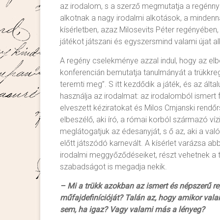
az irodalom, s a szerző megmutatja a regénnyel
alkotnak a nagy irodalmi alkotások, a mindenn
kísérletben, azaz Milosevits Péter regényében, 
játékot játszani és egyszersmind valami újat a
A regény cselekménye azzal indul, hogy az e
konferencián bemutatja tanulmányát a trükkreg
teremti meg”. S itt kezdődik a játék, és az ált
használja az irodalmat: az irodalomból ismert 
elveszett kéziratokat és Milos Crnjanski rendőrs
elbeszélő, aki író, a római korból származó víz
meglátogatjuk az édesanyját, s ő az, aki a való
előtt játszódó karnevált. A kísérlet varázsa ab
irodalmi meggyőződéseiket, részt vehetnek a t
szabadságot is megadja nekik.
– Mi a trükk azokban az ismert és népszerű 
műfajdefinícióját? Talán az, hogy amikor vala
sem, ha igaz? Vagy valami más a lényeg?