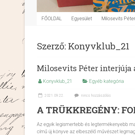
FŐOLDAL
Egyesület
Milosevits Péte
Szerző:
Konyvklub_21
Milosevits Péter interjúja
Konyvklub_21
Egyéb kategória
2021.09.22.
nincs hozzászólás
A TRÜKKREGÉNY: F
Az egyik legismertebb és legtermékenyebb mag
című új könyve az elbeszélő művészet legmaga