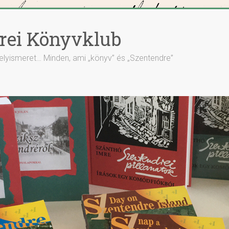
rei Könyvklub
elyismeret… Minden, ami „könyv” és „Szentendre”