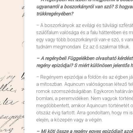
ugyanarról a boszorkányról van szó? S hogya
trükkregényében?
– A boszorkányok az evilági és túlvilági szférá
szülőfalum valósága és a falu hátterében és mú
egy vagy több boszorkányról van-e szó, s vann
tudnám megmondani. Ez az ő szakmai titkuk.
– A regénybeli Függelékben olvasható kérdést
regény epizódjai? S miért különösen jelentős
– Regényem epizódjai a földön és az égben já
a mítoszban. Aquincum valóságosan létező tel
romok szomszédságában. Egykoron határváros
bomlani, a peremvidéken. Nem vagyok történé
megdöbbentett, amikor Aquincum történetét o
ötszáz évig tartott. Arra gondoltam, hogy mi is
elején, a közepén vagy a végén.
– Mi köti össze a regény egyes epizódjait azo