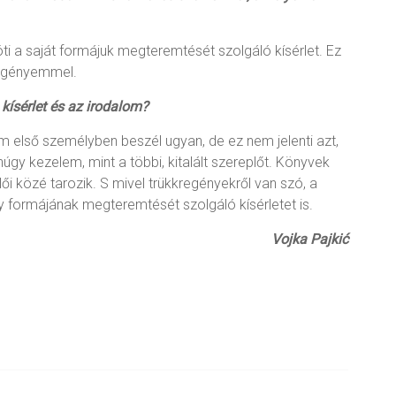
i a saját formájuk megteremtését szolgáló kísérlet. Ez
regényemmel.
kísérlet és az irodalom?
m első személyben beszél ugyan, de ez nem jelenti azt,
y kezelem, mint a többi, kitalált szereplőt. Könyvek
lői közé tarozik. S mivel trükkregényekről van szó, a
y formájának megteremtését szolgáló kísérletet is.
Vojka Pajkić