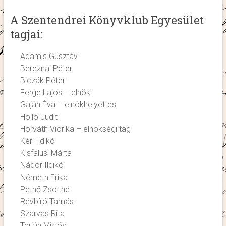
A Szentendrei Könyvklub Egyesület
tagjai:
Adamis Gusztáv
Bereznai Péter
Biczák Péter
Ferge Lajos – elnök
Gaján Éva – elnökhelyettes
Holló Judit
Horváth Viorika – elnökségi tag
Kéri Ildikó
Kisfalusi Márta
Nádor Ildikó
Németh Erika
Pethő Zsoltné
Révbíró Tamás
Szarvas Rita
Tarján Miklós