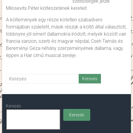
szélsőségek jelzik
Milosevits Péter költészetének kereteit.
A költemények egy része kötetlen szabadvers
formájában született, másik részük a költő által választott,
többnyire jól ismert dallamokra íródott, melyek között van
francia sanzon, szerb és magyar népdal, Cseh Tamás és
Bereményi Géza néhány szerzeményének dallama, vagy
éppen a Hair című musical zenéje.
Keresés
Keresés