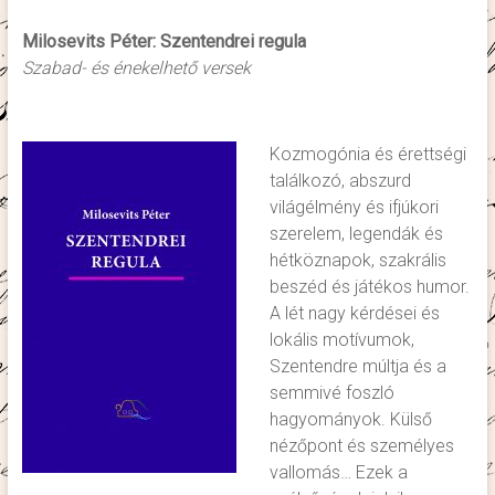
Milosevits Péter: Szentendrei regula
Szabad- és énekelhető versek
Kozmogónia és érettségi
találkozó, abszurd
világélmény és ifjúkori
szerelem, legendák és
hétköznapok, szakrális
beszéd és játékos humor.
A lét nagy kérdései és
lokális motívumok,
Szentendre múltja és a
semmivé foszló
hagyományok. Külső
nézőpont és személyes
vallomás… Ezek a