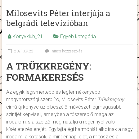
Milosevits Péter interjúja a
belgrádi televízióban
Konyvklub_21
Egyéb kategória
2021.09.22.
nincs hozzászólás
A TRÜKKREGÉNY:
FORMAKERESÉS
Az egyik legismertebb és legtermékenyebb
magyarországi szerb író, Milosevits Péter
Trükkregény
című új könyve az elbeszélő művészet legmagasabb
szintjét képviseli, amelyben a főszereplő maga az
irodalom, s a szerző megmutatja a regénnyel való
kísérletezés erejét. Egyfajta égi harmóniát alkotnak a nagy
irodalmi alkotások, a mindennapi élet, a mítosz és a