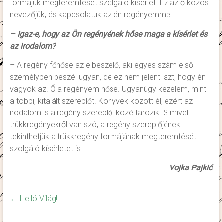
formájuk megteremtését szolgáló kísérlet. Ez az ő közös
nevezőjük, és kapcsolatuk az én regényemmel.
– Igaz-e, hogy az Ön regényének hőse maga a kísérlet és
az irodalom?
– A regény főhőse az elbeszélő, aki egyes szám első
személyben beszél ugyan, de ez nem jelenti azt, hogy én
vagyok az. Ő a regényem hőse. Ugyanúgy kezelem, mint
a többi, kitalált szereplőt. Könyvek között él, ezért az
irodalom is a regény szereplői közé tarozik. S mivel
trükkregényekről van szó, a regény szereplőjének
tekinthetjük a trükkregény formájának megteremtését
szolgáló kísérletet is.
Vojka Pajkić
←
Helló Világ!