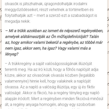
olvasók is játszhatnak, újragondolhatják irodalmi
meggyőződéseiket, részt vehetnek a történetben és
folytathatják azt – mert a szerző ezt a szabadságot is
megadja nekik.
– Mi a trükk azokban az ismert és népszerű regényekben,
amelyek alátámasztják az Ön műfajdefinícióját? Talán
az, hogy amikor valami bekerül a regénybe, az többé már
nem igaz, akkor sem, ha igaz? Vagy valami más a
lényeg?
– A trükkregény a saját valóságosságának illúzióját
teremti meg. Ha az író közli, hogy a főhős naplóját adja
közre, akkor az olvasónak olvasás közben (legalább
valamennyire) hinnie kell, hogy valakinek a naplóját
olvassa. Az a napló a valóság illúziója, egy új és fiktív
valóságé. Akkor is fikció, ha a regény tényleg egy napló
alapján íródott. Mert a regényben minden fikcióvá minősül
át, a regény anyaga homogén, ahogy egy szoborban