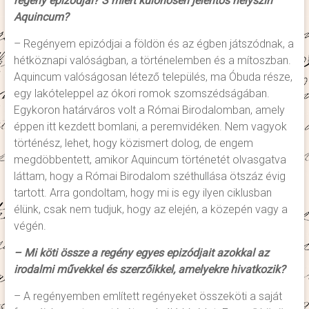
regény epizódjai? S miért különösen jelentős helyszín
Aquincum?
– Regényem epizódjai a földön és az égben játszódnak, a
hétköznapi valóságban, a történelemben és a mítoszban.
Aquincum valóságosan létező település, ma Óbuda része,
egy lakóteleppel az ókori romok szomszédságában.
Egykoron határváros volt a Római Birodalomban, amely
éppen itt kezdett bomlani, a peremvidéken. Nem vagyok
történész, lehet, hogy közismert dolog, de engem
megdöbbentett, amikor Aquincum történetét olvasgatva
láttam, hogy a Római Birodalom széthullása ötszáz évig
tartott. Arra gondoltam, hogy mi is egy ilyen ciklusban
élünk, csak nem tudjuk, hogy az elején, a közepén vagy a
végén.
– Mi köti össze a regény egyes epizódjait azokkal az
irodalmi művekkel és szerzőikkel, amelyekre hivatkozik?
– A regényemben említett regényeket összeköti a saját