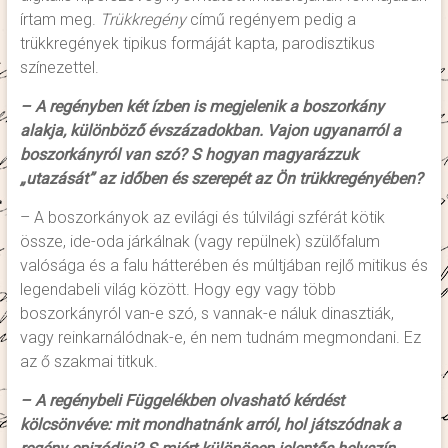
írtam meg.
Trükkregény
című regényem pedig a
trükkregények tipikus formáját kapta, parodisztikus
színezettel.
– A regényben két ízben is megjelenik a boszorkány
alakja, különböző évszázadokban. Vajon ugyanarról a
boszorkányról van szó? S hogyan magyarázzuk
„utazását” az időben és szerepét az Ön trükkregényében?
– A boszorkányok az evilági és túlvilági szférát kötik
össze, ide-oda járkálnak (vagy repülnek) szülőfalum
valósága és a falu hátterében és múltjában rejlő mitikus és
legendabeli világ között. Hogy egy vagy több
boszorkányról van-e szó, s vannak-e náluk dinasztiák,
vagy reinkarnálódnak-e, én nem tudnám megmondani. Ez
az ő szakmai titkuk.
– A regénybeli Függelékben olvasható kérdést
kölcsönvéve: mit mondhatnánk arról, hol játszódnak a