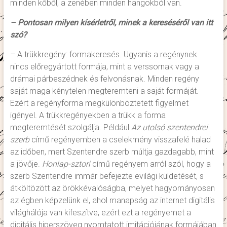
minden kőből, a zenében minden hangokból van.
– Pontosan milyen kísérletről, minek a kereséséről van itt
szó?
– A trükkregény: formakeresés. Ugyanis a regénynek
nincs előregyártott formája, mint a verssornak vagy a
drámai párbeszédnek és felvonásnak. Minden regény
saját maga kénytelen megteremteni a saját formáját.
Ezért a regényforma megkülönböztetett figyelmet
igényel. A trükkregényekben a trükk a forma
megteremtését szolgálja. Például
Az utolsó szentendrei
szerb
című regényemben a cselekmény visszafelé halad
az időben, mert Szentendre szerb múltja gazdagabb, mint
a jövője.
Honlap-sztori
című regényem arról szól, hogy a
szerb Szentendre immár befejezte evilági küldetését, s
átköltözött az örökkévalóságba, melyet hagyományosan
az égben képzelünk el, ahol manapság az internet digitális
világhálója van kifeszítve, ezért ezt a regényemet a
digitális hiperszöveg nyomtatott imitációjának formájában