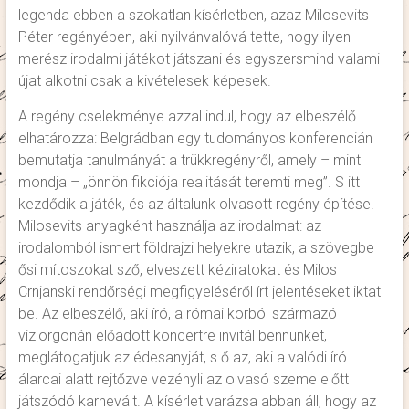
legenda ebben a szokatlan kísérletben, azaz Milosevits
Péter regényében, aki nyilvánvalóvá tette, hogy ilyen
merész irodalmi játékot játszani és egyszersmind valami
újat alkotni csak a kivételesek képesek.
A regény cselekménye azzal indul, hogy az elbeszélő
elhatározza: Belgrádban egy tudományos konferencián
bemutatja tanulmányát a trükkregényről, amely – mint
mondja – „önnön fikciója realitását teremti meg”. S itt
kezdődik a játék, és az általunk olvasott regény építése.
Milosevits anyagként használja az irodalmat: az
irodalomból ismert földrajzi helyekre utazik, a szövegbe
ősi mítoszokat sző, elveszett kéziratokat és Milos
Crnjanski rendőrségi megfigyeléséről írt jelentéseket iktat
be. Az elbeszélő, aki író, a római korból származó
víziorgonán előadott koncertre invitál bennünket,
meglátogatjuk az édesanyját, s ő az, aki a valódi író
álarcai alatt rejtőzve vezényli az olvasó szeme előtt
játszódó karnevált. A kísérlet varázsa abban áll, hogy az